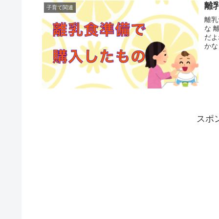
離
子育て関連
離乳食の準備 そろそ
な 離乳食開始前のミルクや母乳だけの時期から、できることもあるん
だよね そろそろ、娘が4ヶ月になります。 
かな？
スポ