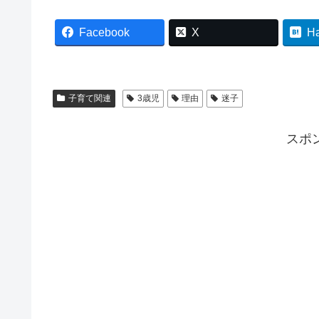
Facebook
X
H
子育て関連
3歳児
理由
迷子
スポ