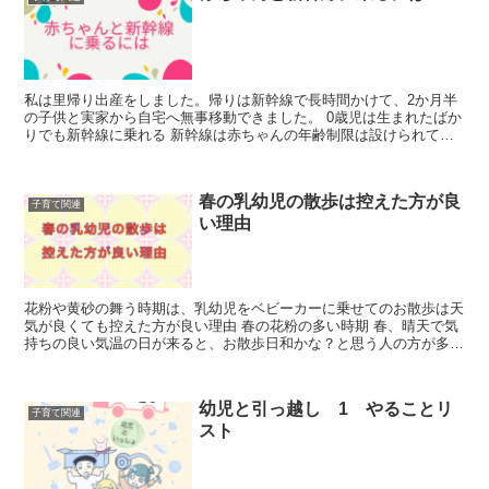
私は里帰り出産をしました。帰りは新幹線で長時間かけて、2か月半
の子供と実家から自宅へ無事移動できました。 0歳児は生まれたばか
りでも新幹線に乗れる 新幹線は赤ちゃんの年齢制限は設けられてい
ません。そのため、原則として0...
春の乳幼児の散歩は控えた方が良
子育て関連
い理由
花粉や黄砂の舞う時期は、乳幼児をベビーカーに乗せてのお散歩は天
気が良くても控えた方が良い理由 春の花粉の多い時期 春、晴天で気
持ちの良い気温の日が来ると、お散歩日和かな？と思う人の方が多い
かも知れません。 しかしながら、春は特にスギやヒ...
幼児と引っ越し 1 やることリ
子育て関連
スト