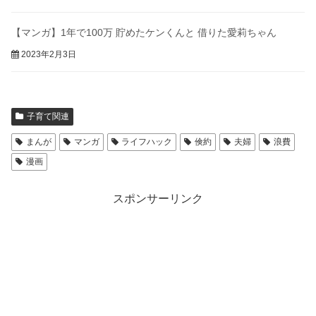
【マンガ】1年で100万 貯めたケンくんと 借りた愛莉ちゃん
2023年2月3日
子育て関連
まんが
マンガ
ライフハック
倹約
夫婦
浪費
漫画
スポンサーリンク